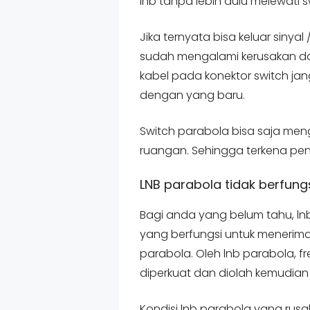
lnb tanpa lebih dulu melewati s
Jika ternyata bisa keluar sinya
sudah mengalami kerusakan dan
kabel pada konektor switch jan
dengan yang baru.
Switch parabola bisa saja meng
ruangan. Sehingga terkena pen
LNB parabola tidak berfung
Bagi anda yang belum tahu, 
yang berfungsi untuk menerima
parabola. Oleh lnb parabola, f
diperkuat dan diolah kemudian d
Kondisi lnb parabola yang rus