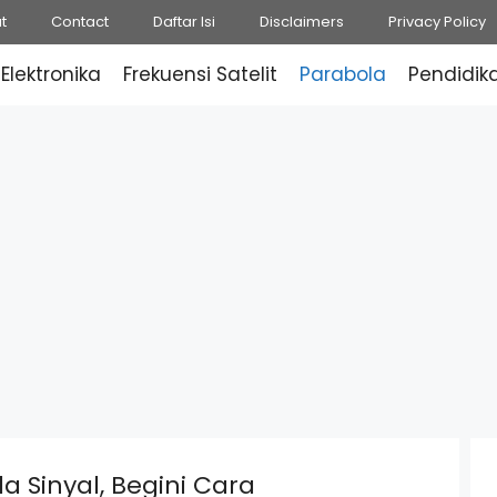
t
Contact
Daftar Isi
Disclaimers
Privacy Policy
Elektronika
Frekuensi Satelit
Parabola
Pendidik
a Sinyal, Begini Cara