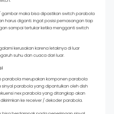
witch.
l / gambar maka bisa dipastikan switch parabola
 harus diganti. Ingat posisi pemasangan tiap
gan sampai tertukar ketika mengganti switch
alami kerusakan karena letaknya di luar
garuh suhu dan cuaca dari luar.
si
lnb parabola merupakan komponen parabola
 sinyal parabola yang dipantulkan oleh dish
rekuensi nex parabola yang ditangkap akan
ikirimkan ke receiver / dekoder parabola.
ak bisa berdampak pada penerimaan sinyal