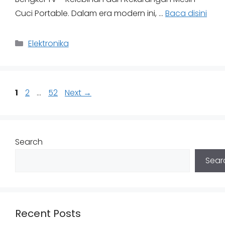
Cuci Portable. Dalam era modern ini, …
Baca disini
Categories
Elektronika
Page
Page
Page
1
2
…
52
Next
→
Search
Sear
Recent Posts