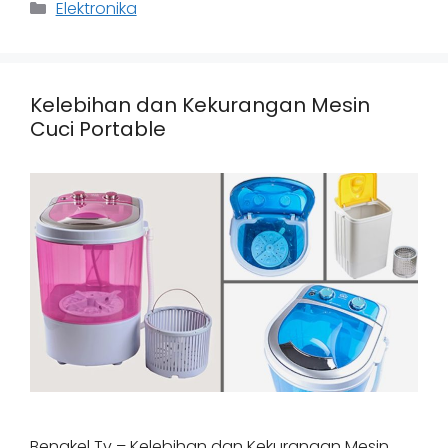
Categories
Elektronika
Kelebihan dan Kekurangan Mesin
Cuci Portable
Bengkel Tv – Kelebihan dan Kekurangan Mesin