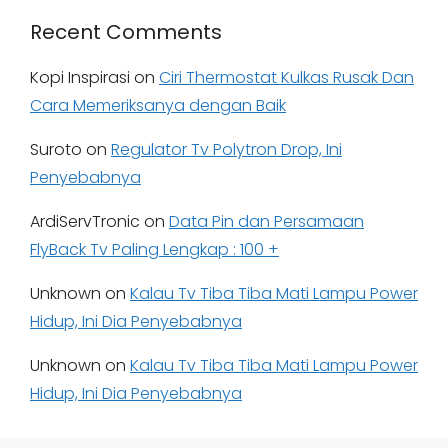
Recent Comments
Kopi Inspirasi
on
Ciri Thermostat Kulkas Rusak Dan
Cara Memeriksanya dengan Baik
Suroto
on
Regulator Tv Polytron Drop, Ini
Penyebabnya
ArdiServTronic
on
Data Pin dan Persamaan
FlyBack Tv Paling Lengkap : 100 +
Unknown
on
Kalau Tv Tiba Tiba Mati Lampu Power
Hidup, Ini Dia Penyebabnya
Unknown
on
Kalau Tv Tiba Tiba Mati Lampu Power
Hidup, Ini Dia Penyebabnya