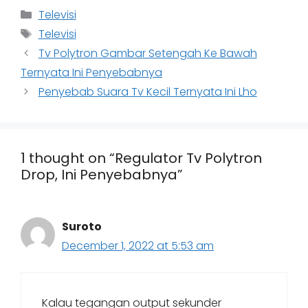
Categories
Televisi
Tags
Televisi
Tv Polytron Gambar Setengah Ke Bawah
Ternyata Ini Penyebabnya
Penyebab Suara Tv Kecil Ternyata Ini Lho
1 thought on “Regulator Tv Polytron
Drop, Ini Penyebabnya”
Suroto
December 1, 2022 at 5:53 am
Kalau tegangan output sekunder