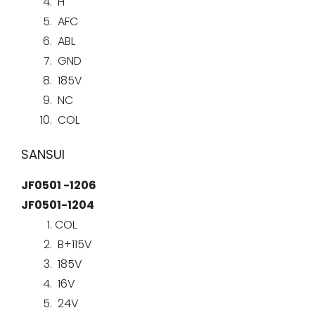
H
AFC
ABL
GND
185V
NC
COL
SANSUI
JF0501 -1206
JF0501-1204
COL
B+115V
185V
16V
24V