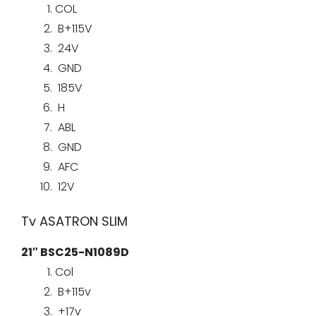
COL
B+115V
24V
GND
185V
H
ABL
GND
AFC
12V
Tv ASATRON SLIM
21″ BSC25-N1089D
Col
B+115v
+17v