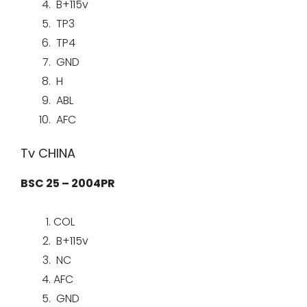
B+115v
TP3
TP4
GND
H
ABL
AFC
Tv CHINA
BSC 25 – 2004PR
COL
B+115v
NC
AFC
GND