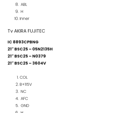
ABL
H
Inner
Tv AKIRA FUJITEC
IC 8893CPBNG
21″ BSC25 – 05N2135H
21″ BSC25 – N0379
21″ BSC25 – 3604V
COL
B+115V
NC
AFC
GND
H