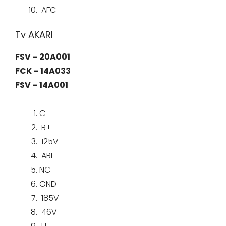
AFC
Tv AKARI
FSV – 20A001
FCK – 14A033
FSV – 14A001
C
B+
125V
ABL
NC
GND
185V
46V