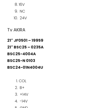
16V
NC
24V
Tv AKIRA
21″ JF0501 – 19959
21″ BSC25 – 0235A
BSC25-4004A
BSC25-N 0103
BSC24-01N4004U
COL
B+
+14V
-14V
GND