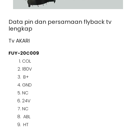
Data pin dan persamaan flyback tv
lengkap
Tv AKARI
FUY-20C009
COL
180V
B+
GND
NC
24V
NC
ABL
HT