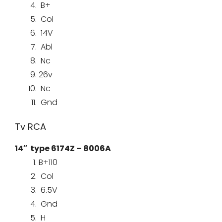
B+
Col
14V
Abl
Nc
26v
Nc
Gnd
Tv RCA
14″ type 6174Z – 8006A
B+110
Col
6.5V
Gnd
H