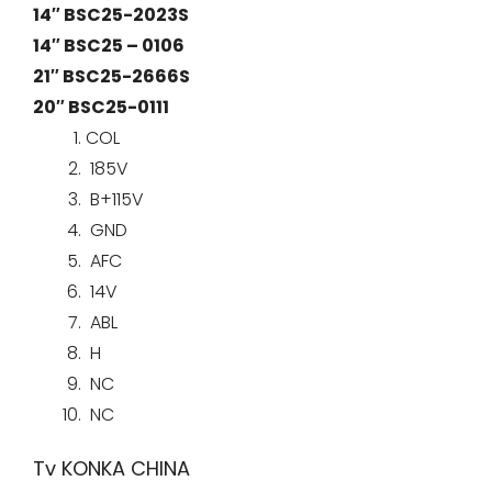
14″ BSC25-2023S
14″ BSC25 – 0106
21″ BSC25-2666S
20″ BSC25-0111
COL
185V
B+115V
GND
AFC
14V
ABL
H
NC
NC
Tv KONKA CHINA