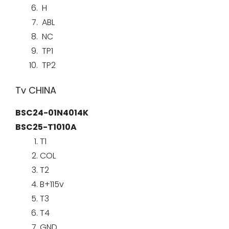
H
ABL
NC
TP1
TP2
Tv CHINA
BSC24-01N4014K
BSC25-T1010A
T1
COL
T2
B+115v
T3
T4
GND