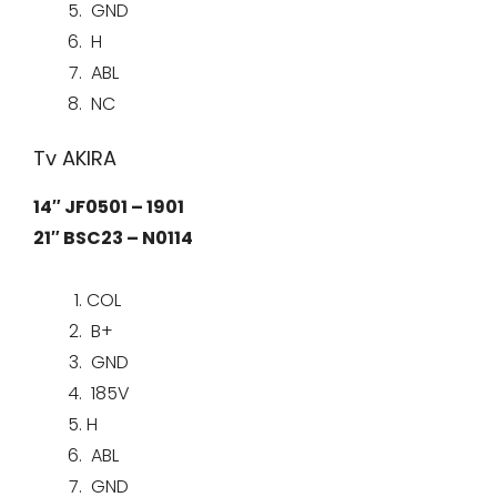
GND
H
ABL
NC
Tv AKIRA
14″ JF0501 – 1901
21″ BSC23 – N0114
COL
B+
GND
185V
H
ABL
GND