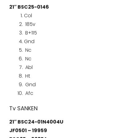
21″ BSC25-0146
Col
185v
B+115
Gnd
Nc
Nc
Abl
Ht
Gnd
Afc
Tv SANKEN
21″ BSC24-01N4004U
JF0501 – 19959