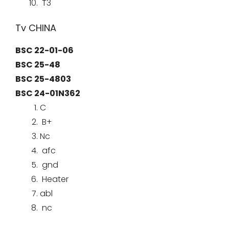
T3
Tv CHINA
BSC 22-01-06
BSC 25-48
BSC 25-4803
BSC 24-01N362
C
B+
Nc
afc
gnd
Heater
abl
nc