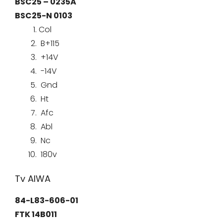
BSC25 – 0235A
BSC25-N 0103
Col
B+115
+14V
-14V
Gnd
Ht
Afc
Abl
Nc
180v
Tv AIWA
84-L83-606-01
FTK 14B011