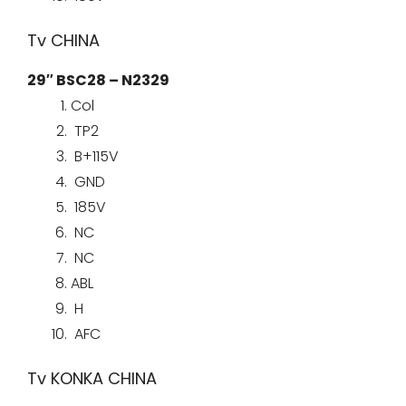
Tv CHINA
29″ BSC28 – N2329
Col
TP2
B+115V
GND
185V
NC
NC
ABL
H
AFC
Tv KONKA CHINA