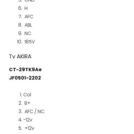
H
AFC
ABL
NC
185V
Tv AKIRA
CT-29TK9Ae
JF0501-2202
Col
B+
AFC / NC
-12v
+12v