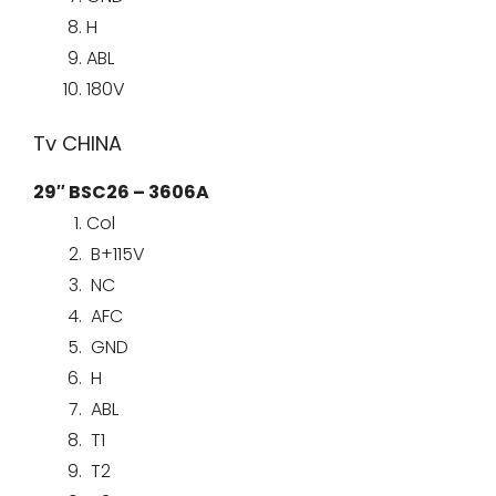
H
ABL
180V
Tv CHINA
29″ BSC26 – 3606A
Col
B+115V
NC
AFC
GND
H
ABL
T1
T2