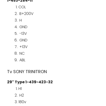
1-453-284-11
COL
B+200V
H
GND
-13V
GND
+13V
NC
ABL
Tv SONY TRINITRON
29″ Type 1-439-423-32
H1
H2
180v