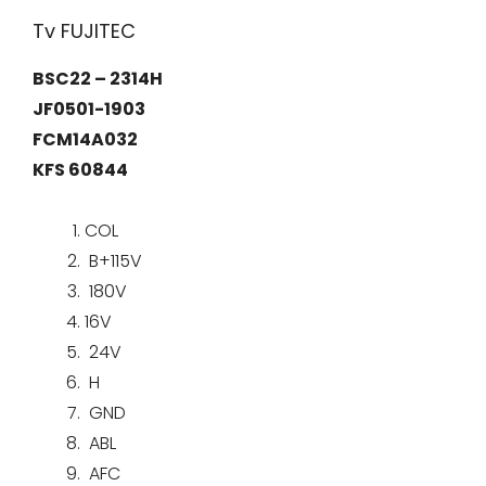
Tv FUJITEC
BSC22 – 2314H
JF0501-1903
FCM14A032
KFS 60844
COL
B+115V
180V
16V
24V
H
GND
ABL
AFC