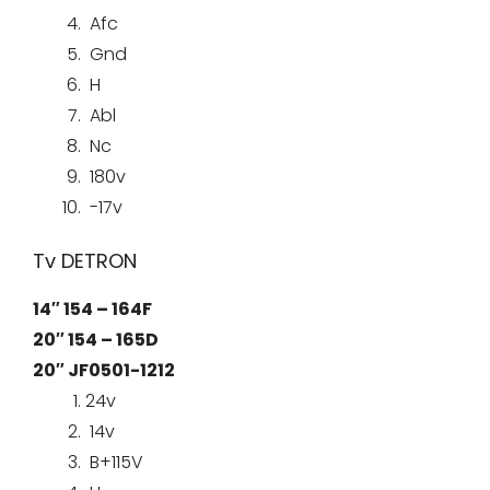
Afc
Gnd
H
Abl
Nc
180v
-17v
Tv DETRON
14″ 154 – 164F
20″ 154 – 165D
20″ JF0501-1212
24v
14v
B+115V