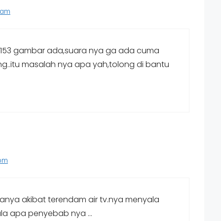
 am
3s153 gambar ada,suara nya ga ada cuma
..itu masalah nya apa yah,tolong di bantu
 pm
anya akibat terendam air tv.nya menyala
yala apa penyebab nya …