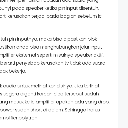
ambil memperhatikan apakah ada suara yang
bunyi pada speaker ketika pin input disentuh,
arti kerusakan terjadi pada bagian sebelum ic
ntuh pin inputnya, maka bisa dipastikan blok
mastikan anda bisa menghubungkan jalur input
plifier eksternal seperti misalnya speaker aktif.
 berarti penyebab kerusakan tv tidak ada suara
idak bekerja.
k audio untuk melihat kondisinya. Jika terlihat
egera diganti karean elco tersebut sudah
yang masuk ke ic amplifier apakah ada yang drop.
 power sudah short di dalam. Sehingga harus
mplifier polytron.