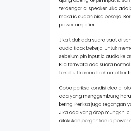
ujung obeng ke pin input ic s
terdengar di speaker. Jika ada 
maka ic sudah bisa bekerja. Ber
power amplifier.
Jika tidak ada suara saat di se
audio tidak bekerja. Untuk me
sebelum pin input ic audio ke am
Bila ternyata ada suara normal
tersebut karena blok amplifier t
Coba periksa kondisi elco di blo
ada yang menggembung harus s
kering. Periksa juga tegangan 
Jika ada yang drop mungkin ic
dilakukan pergantian ic power a