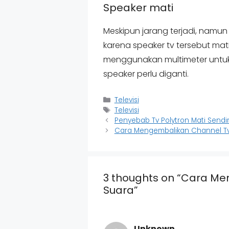
Speaker mati
Meskipun jarang terjadi, namun
karena speaker tv tersebut ma
menggunakan multimeter untuk 
speaker perlu diganti.
Categories
Televisi
Tags
Televisi
Penyebab Tv Polytron Mati Sendir
Cara Mengembalikan Channel Tv 
3 thoughts on “Cara Mem
Suara”
Unknown