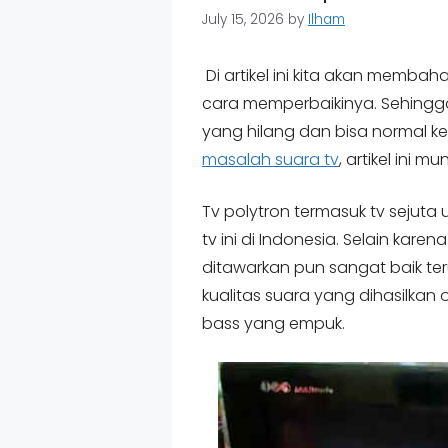
July 15, 2026
by
Ilham
Di artikel ini kita akan memba
cara memperbaikinya. Sehingga
yang hilang dan bisa normal 
masalah suara tv
, artikel ini 
Tv polytron termasuk tv sejut
tv ini di Indonesia. Selain kare
ditawarkan pun sangat baik ter
kualitas suara yang dihasilkan
bass yang empuk.