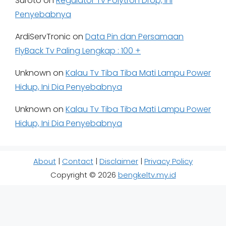
Suroto
on
Regulator Tv Polytron Drop, Ini
Penyebabnya
ArdiServTronic
on
Data Pin dan Persamaan
FlyBack Tv Paling Lengkap : 100 +
Unknown
on
Kalau Tv Tiba Tiba Mati Lampu Power
Hidup, Ini Dia Penyebabnya
Unknown
on
Kalau Tv Tiba Tiba Mati Lampu Power
Hidup, Ini Dia Penyebabnya
About
|
Contact
|
Disclaimer
|
Privacy Policy
Copyright © 2026
bengkeltv.my.id