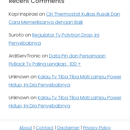
Recent Comments
Kopi Inspirasi
on
Ciri Thermostat Kulkas Rusak Dan
Cara Memeriksanya dengan Baik
Suroto
on
Regulator Tv Polytron Drop, Ini
Penyebabnya
ArdiServTronic
on
Data Pin dan Persamaan
FlyBack Tv Paling Lengkap : 100 +
Unknown
on
Kalau Tv Tiba Tiba Mati Lampu Power
Hidup, Ini Dia Penyebabnya
Unknown
on
Kalau Tv Tiba Tiba Mati Lampu Power
Hidup, Ini Dia Penyebabnya
About
|
Contact
|
Disclaimer
|
Privacy Policy