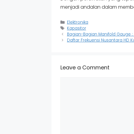
menjadi andalan dalam memban
Categories
Elektronika
Tags
Kapasitor
Bagian-Bagian Manifold Gauge :
Daftar Frekuensi Nusantara HD K
Leave a Comment
Comment