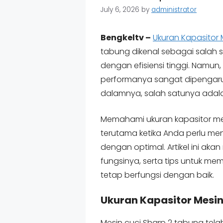
July 6, 2026
by
administrator
Bengkeltv –
Ukuran Kapasitor 
tabung dikenal sebagai salah 
dengan efisiensi tinggi. Namun, 
performanya sangat dipengar
dalamnya, salah satunya adala
Memahami ukuran kapasitor mes
terutama ketika Anda perlu me
dengan optimal. Artikel ini ak
fungsinya, serta tips untuk mem
tetap berfungsi dengan baik.
Ukuran Kapasitor Mesin
Mesin cuci Sharp 2 tabung tela