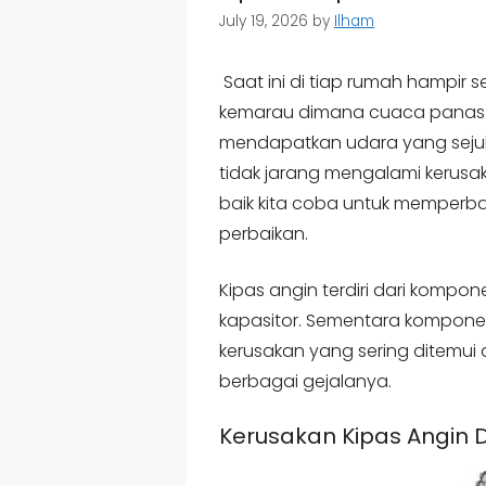
July 19, 2026
by
Ilham
Saat ini di tiap rumah hampir 
kemarau dimana cuaca panas m
mendapatkan udara yang sejuk
tidak jarang mengalami kerusak
baik kita coba untuk memperba
perbaikan.
Kipas angin terdiri dari komp
kapasitor. Sementara komponen
kerusakan yang sering ditemu
berbagai gejalanya.
Kerusakan Kipas Angin