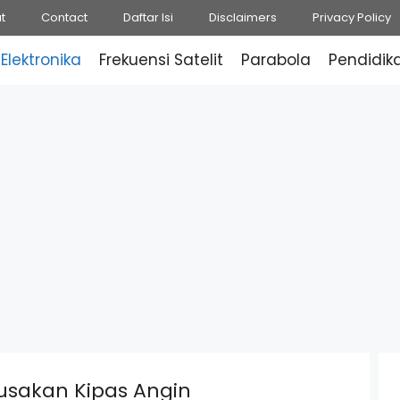
t
Contact
Daftar Isi
Disclaimers
Privacy Policy
Elektronika
Frekuensi Satelit
Parabola
Pendidik
usakan Kipas Angin