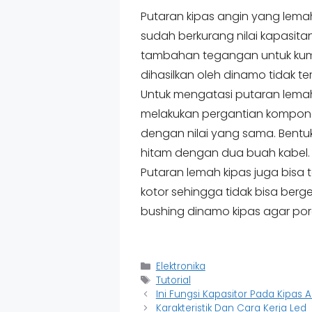
Putaran kipas angin yang lemah
sudah berkurang nilai kapasit
tambahan tegangan untuk kum
dihasilkan oleh dinamo tidak ter
Untuk mengatasi putaran lema
melakukan pergantian komponen
dengan nilai yang sama. Bentu
hitam dengan dua buah kabel.
Putaran lemah kipas juga bisa
kotor sehingga tidak bisa ber
bushing dinamo kipas agar por
Categories
Elektronika
Tags
Tutorial
Ini Fungsi Kapasitor Pada Kipas 
Karakteristik Dan Cara Kerja Led