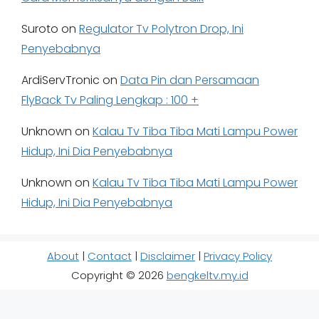
Suroto
on
Regulator Tv Polytron Drop, Ini
Penyebabnya
ArdiServTronic
on
Data Pin dan Persamaan
FlyBack Tv Paling Lengkap : 100 +
Unknown
on
Kalau Tv Tiba Tiba Mati Lampu Power
Hidup, Ini Dia Penyebabnya
Unknown
on
Kalau Tv Tiba Tiba Mati Lampu Power
Hidup, Ini Dia Penyebabnya
About
|
Contact
|
Disclaimer
|
Privacy Policy
Copyright © 2026
bengkeltv.my.id