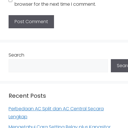
browser for the next time I comment.
Search
Sear
Recent Posts
Perbedaan AC Split dan AC Central Secara
Lengkap
Mengetahui Cara Setting Relay plus Kapasitor