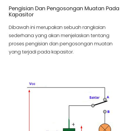
Pengisian Dan Pengosongan Muatan Pada
Kapasitor
Dibawah ini merupakan sebuah rangkaian
sederhana yang akan menjelaskan tentang
proses pengisian dan pengosongan muatan
yang terjadi pada kapasitor.