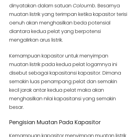
dinyatakan dalam satuan
Coloumb.
Besarnya
muatan listrik yang terimpan ketika kapasitor terisi
oenuh akan menghasilkan beda potensial
diantara kedua pelat yang berpotensi
mengalirkan arus listrik.
Kemampuan kapasitor untuk menyimpan
muatan listrik pada kedua pelat logamnya ini
disebut sebagai kapasitansi kapasitor. Dimana
semakin luas penampang pelat dan semakin
kecil jarak antar kedua pelat maka akan
menghasilkan nilai kapasitansi yang semakin
besar.
Pengisian Muatan Pada Kapasitor
Kemampuan kapasitor menyimpan muatan listrik