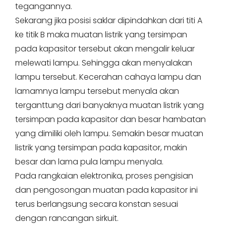
tegangannya.
Sekarang jika posisi saklar dipindahkan dari titi A
ke titik B maka muatan listrik yang tersimpan
pada kapasitor tersebut akan mengalir keluar
melewati lampu. Sehingga akan menyalakan
lampu tersebut. Kecerahan cahaya lampu dan
lamamnya lampu tersebut menyala akan
terganttung dari banyaknya muatan listrik yang
tersimpan pada kapasitor dan besar hambatan
yang dimiliki oleh lampu. Semakin besar muatan
listrik yang tersimpan pada kapasitor, makin
besar dan lama pula lampu menyala.
Pada rangkaian elektronika, proses pengisian
dan pengosongan muatan pada kapasitor ini
terus berlangsung secara konstan sesuai
dengan rancangan sirkuit.