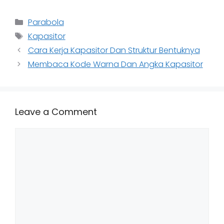
Categories
Parabola
Tags
Kapasitor
Cara Kerja Kapasitor Dan Struktur Bentuknya
Membaca Kode Warna Dan Angka Kapasitor
Leave a Comment
Comment