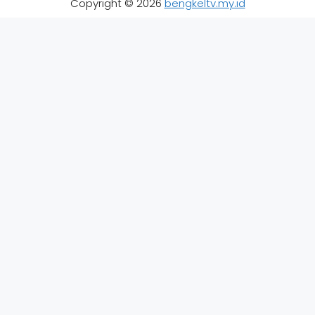
Copyright © 2026
bengkeltv.my.id