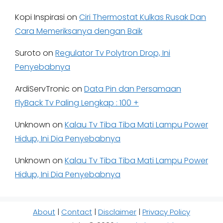
Kopi Inspirasi
on
Ciri Thermostat Kulkas Rusak Dan
Cara Memeriksanya dengan Baik
Suroto
on
Regulator Tv Polytron Drop, Ini
Penyebabnya
ArdiServTronic
on
Data Pin dan Persamaan
FlyBack Tv Paling Lengkap : 100 +
Unknown
on
Kalau Tv Tiba Tiba Mati Lampu Power
Hidup, Ini Dia Penyebabnya
Unknown
on
Kalau Tv Tiba Tiba Mati Lampu Power
Hidup, Ini Dia Penyebabnya
About
|
Contact
|
Disclaimer
|
Privacy Policy