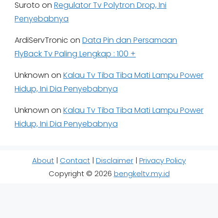
Suroto
on
Regulator Tv Polytron Drop, Ini
Penyebabnya
ArdiServTronic
on
Data Pin dan Persamaan
FlyBack Tv Paling Lengkap : 100 +
Unknown
on
Kalau Tv Tiba Tiba Mati Lampu Power
Hidup, Ini Dia Penyebabnya
Unknown
on
Kalau Tv Tiba Tiba Mati Lampu Power
Hidup, Ini Dia Penyebabnya
About
|
Contact
|
Disclaimer
|
Privacy Policy
Copyright © 2026
bengkeltv.my.id