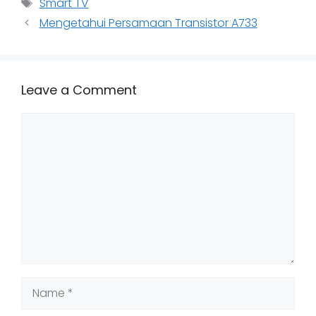
Tags
Smart TV
Mengetahui Persamaan Transistor A733
Leave a Comment
Comment
Name