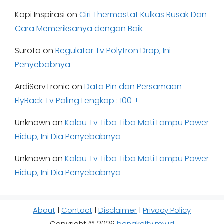
Kopi Inspirasi
on
Ciri Thermostat Kulkas Rusak Dan
Cara Memeriksanya dengan Baik
Suroto
on
Regulator Tv Polytron Drop, Ini
Penyebabnya
ArdiServTronic
on
Data Pin dan Persamaan
FlyBack Tv Paling Lengkap : 100 +
Unknown
on
Kalau Tv Tiba Tiba Mati Lampu Power
Hidup, Ini Dia Penyebabnya
Unknown
on
Kalau Tv Tiba Tiba Mati Lampu Power
Hidup, Ini Dia Penyebabnya
About
|
Contact
|
Disclaimer
|
Privacy Policy
Copyright © 2026
bengkeltv.my.id