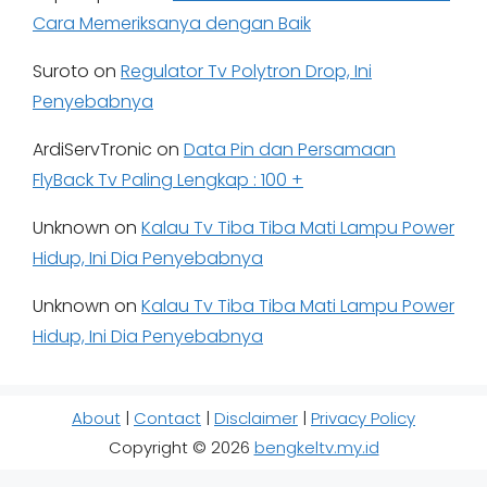
Cara Memeriksanya dengan Baik
Suroto
on
Regulator Tv Polytron Drop, Ini
Penyebabnya
ArdiServTronic
on
Data Pin dan Persamaan
FlyBack Tv Paling Lengkap : 100 +
Unknown
on
Kalau Tv Tiba Tiba Mati Lampu Power
Hidup, Ini Dia Penyebabnya
Unknown
on
Kalau Tv Tiba Tiba Mati Lampu Power
Hidup, Ini Dia Penyebabnya
About
|
Contact
|
Disclaimer
|
Privacy Policy
Copyright © 2026
bengkeltv.my.id