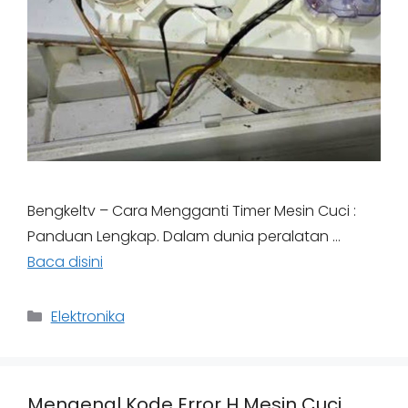
Bengkeltv – Cara Mengganti Timer Mesin Cuci :
Panduan Lengkap. Dalam dunia peralatan …
Baca disini
Categories
Elektronika
Mengenal Kode Error H Mesin Cuci