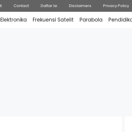
t
Contact
Daftar Isi
Disclaimers
Privacy Policy
Elektronika
Frekuensi Satelit
Parabola
Pendidik