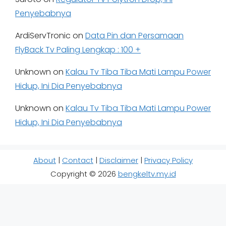
Penyebabnya
ArdiServTronic
on
Data Pin dan Persamaan
FlyBack Tv Paling Lengkap : 100 +
Unknown
on
Kalau Tv Tiba Tiba Mati Lampu Power
Hidup, Ini Dia Penyebabnya
Unknown
on
Kalau Tv Tiba Tiba Mati Lampu Power
Hidup, Ini Dia Penyebabnya
About
|
Contact
|
Disclaimer
|
Privacy Policy
Copyright © 2026
bengkeltv.my.id