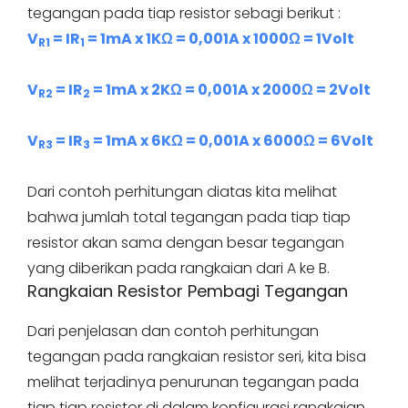
tegangan pada tiap resistor sebagi berikut :
V
= IR
= 1mA x 1KΩ = 0,001A x 1000Ω = 1Volt
R1
1
V
= IR
= 1mA x 2KΩ = 0,001A x 2000Ω = 2Volt
R2
2
V
= IR
= 1mA x 6KΩ = 0,001A x 6000Ω = 6Volt
R3
3
Dari contoh perhitungan diatas kita melihat
bahwa jumlah total tegangan pada tiap tiap
resistor akan sama dengan besar tegangan
yang diberikan pada rangkaian dari A ke B.
Rangkaian Resistor Pembagi Tegangan
Dari penjelasan dan contoh perhitungan
tegangan pada rangkaian resistor seri, kita bisa
melihat terjadinya penurunan tegangan pada
tiap tiap resistor di dalam konfigurasi rangkaian