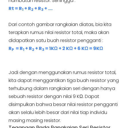
hambatan resistor. Sehingga :
Rt = R
+ R
+ R
+ ….
1
2
3
Dari contoh gambar rangkaian diatas, bia kita
terapkan rumus nilai resistor total, maka akan
didapatkan satu buah resistor pengganti :
R
= R
+ R
+ R
= 1KΩ + 2 KΩ + 6 KΩ = 9KΩ
P
1
2
3
Jadi dengan menggunakan rumus resistor total,
kita dapat menggantikan tiga buah resistor yang
terhubung dalam rangkaian seri dengan hanya
sebuah resistor dengan nilai 9 KΩ. Dapat
disimpulkan bahwa besar nilai resistor pengganti
akan selalu lebih besar dari nilai tiap individu
masing masing resistor.
Tegangan Pada Rangkaian Seri Resistor