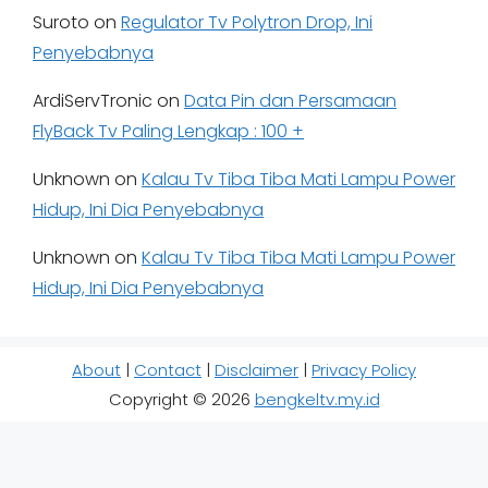
Suroto
on
Regulator Tv Polytron Drop, Ini
Penyebabnya
ArdiServTronic
on
Data Pin dan Persamaan
FlyBack Tv Paling Lengkap : 100 +
Unknown
on
Kalau Tv Tiba Tiba Mati Lampu Power
Hidup, Ini Dia Penyebabnya
Unknown
on
Kalau Tv Tiba Tiba Mati Lampu Power
Hidup, Ini Dia Penyebabnya
About
|
Contact
|
Disclaimer
|
Privacy Policy
Copyright © 2026
bengkeltv.my.id