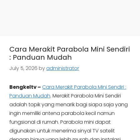
Cara Merakit Parabola Mini Sendiri
: Panduan Mudah
July 5, 2026
by
administrator
Bengkeltv –
Cara Merakit Parabola Mini Sendiri :
Panduan Mudah
. Merakit Parabola Mini Sendiri
adalah topik yang menarik bagi siapa saja yang
ingin memiliki antena parabola kecil namun
fungsional di rumah. Parabola mini dapat
digunakan untuk menerima sinyal TV satelit
dengan biaya yang lebih murah dan instalasi