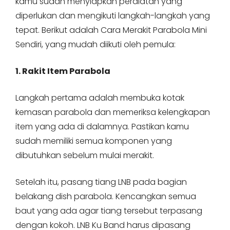
kamu sudah menyiapkan peralatan yang
diperlukan dan mengikuti langkah-langkah yang
tepat. Berikut adalah Cara Merakit Parabola Mini
Sendiri, yang mudah diikuti oleh pemula:
1. Rakit Item Parabola
Langkah pertama adalah membuka kotak
kemasan parabola dan memeriksa kelengkapan
item yang ada di dalamnya. Pastikan kamu
sudah memiliki semua komponen yang
dibutuhkan sebelum mulai merakit.
Setelah itu, pasang tiang LNB pada bagian
belakang dish parabola. Kencangkan semua
baut yang ada agar tiang tersebut terpasang
dengan kokoh. LNB Ku Band harus dipasang