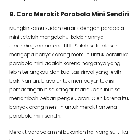
B. Cara Merakit Parabola Mini Sendiri
Mungkin kamu sudah tertarik dengan parabola
mini setelah mengetahui kelebihannya
dibandingkan antena UHF. Salah satu alasan
mengapa banyak orang memilih untuk beralih ke
parabola mini adalah karena harganya yang
lebih terjangkau dan kualitas sinyal yang lebih
baik. Namun, biaya untuk membayar teknisi
pemasangan bisa sangat mahal, dan ini bisa
menambah beban pengeluaran. Oleh karena itu,
banyak orang memilih untuk merakit antena
parabola mini sendiri.
Merakit parabola mini bukanlah hal yang sulit jika