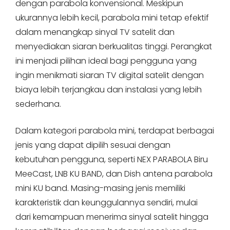
dengan parabola konvensional. Meskipun
ukurannya lebih kecil, parabola mini tetap efektif
dalam menangkap sinyal TV satelit dan
menyediakan siaran berkualitas tinggi. Perangkat
ini menjadi pilihan ideal bagi pengguna yang
ingin menikmati siaran TV digital satelit dengan
biaya lebih terjangkau dan instalasi yang lebih
sederhana.
Dalam kategori parabola mini, terdapat berbagai
jenis yang dapat dipilih sesuai dengan
kebutuhan pengguna, seperti NEX PARABOLA Biru
MeeCast, LNB KU BAND, dan Dish antena parabola
mini KU band. Masing-masing jenis memiliki
karakteristik dan keunggulannya sendiri, mulai
dari kemampuan menerima sinyal satelit hingga