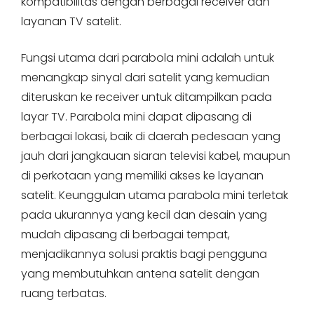
kompatibilitas dengan berbagai receiver dan
layanan TV satelit.
Fungsi utama dari parabola mini adalah untuk
menangkap sinyal dari satelit yang kemudian
diteruskan ke receiver untuk ditampilkan pada
layar TV. Parabola mini dapat dipasang di
berbagai lokasi, baik di daerah pedesaan yang
jauh dari jangkauan siaran televisi kabel, maupun
di perkotaan yang memiliki akses ke layanan
satelit. Keunggulan utama parabola mini terletak
pada ukurannya yang kecil dan desain yang
mudah dipasang di berbagai tempat,
menjadikannya solusi praktis bagi pengguna
yang membutuhkan antena satelit dengan
ruang terbatas.