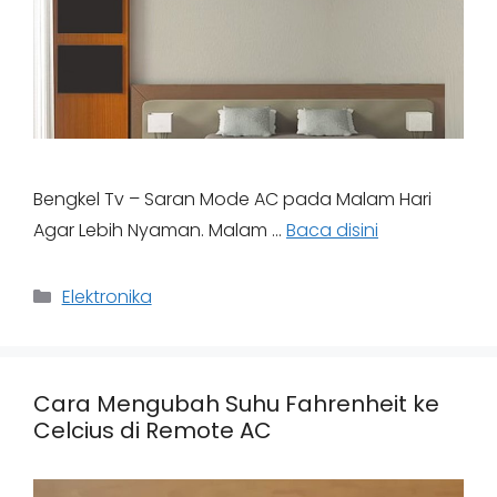
Bengkel Tv – Saran Mode AC pada Malam Hari
Agar Lebih Nyaman. Malam …
Baca disini
Categories
Elektronika
Cara Mengubah Suhu Fahrenheit ke
Celcius di Remote AC