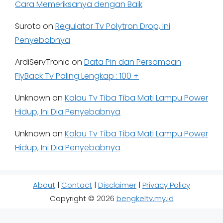
Cara Memeriksanya dengan Baik
Suroto
on
Regulator Tv Polytron Drop, Ini
Penyebabnya
ArdiServTronic
on
Data Pin dan Persamaan
FlyBack Tv Paling Lengkap : 100 +
Unknown
on
Kalau Tv Tiba Tiba Mati Lampu Power
Hidup, Ini Dia Penyebabnya
Unknown
on
Kalau Tv Tiba Tiba Mati Lampu Power
Hidup, Ini Dia Penyebabnya
About
|
Contact
|
Disclaimer
|
Privacy Policy
Copyright © 2026
bengkeltv.my.id