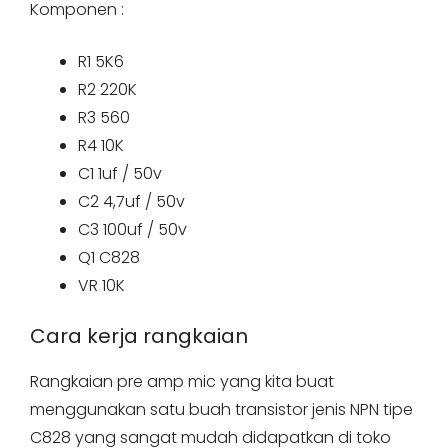
Komponen :
R1 5K6
R2 220K
R3 560
R4 10K
C1 1uf / 50v
C2 4,7uf / 50v
C3 100uf / 50v
Q1 C828
VR 10K
Cara kerja rangkaian
Rangkaian pre amp mic yang kita buat
menggunakan satu buah transistor jenis NPN tipe
C828 yang sangat mudah didapatkan di toko