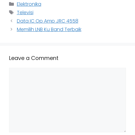
Categories
Elektronika
Tags
Televisi
Data IC Op Amp JRC 4558
Memilih LNB Ku Band Terbaik
Leave a Comment
Comment