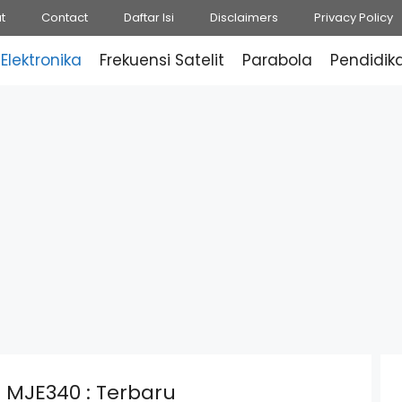
t
Contact
Daftar Isi
Disclaimers
Privacy Policy
Elektronika
Frekuensi Satelit
Parabola
Pendidik
 MJE340 : Terbaru