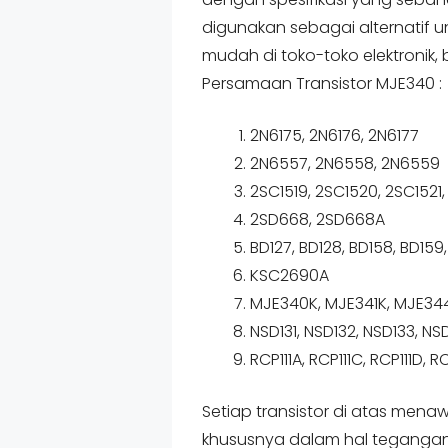
digunakan sebagai alternatif
mudah di toko-toko elektronik, 
Persamaan Transistor MJE340 :
2N6175, 2N6176, 2N6177
2N6557, 2N6558, 2N6559
2SC1519, 2SC1520, 2SC1521
2SD668, 2SD668A
BD127, BD128, BD158, BD15
KSC2690A
MJE340K, MJE341K, MJE34
NSD131, NSD132, NSD133, NS
RCP111A, RCP111C, RCP111D, R
Setiap transistor di atas mena
khususnya dalam hal tegangan 