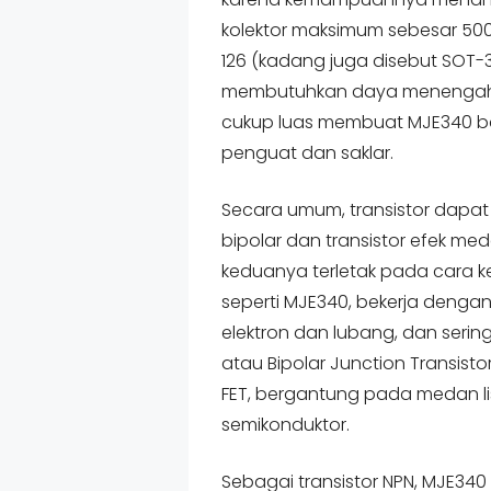
kolektor maksimum sebesar 500
126 (kadang juga disebut SOT-32
membutuhkan daya menengah d
cukup luas membuat MJE340 b
penguat dan saklar.
Secara umum, transistor dapat 
bipolar dan transistor efek me
keduanya terletak pada cara kerj
seperti MJE340, bekerja denga
elektron dan lubang, dan serin
atau Bipolar Junction Transisto
FET, bergantung pada medan lis
semikonduktor.
Sebagai transistor NPN, MJE340