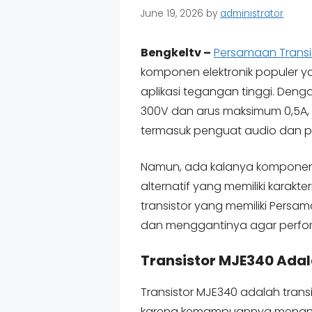
June 19, 2026
by
administrator
Bengkeltv –
Persamaan Transis
komponen elektronik populer y
aplikasi tegangan tinggi. Denga
300V dan arus maksimum 0,5A, t
termasuk penguat audio dan p
Namun, ada kalanya komponen i
alternatif yang memiliki karakt
transistor yang memiliki Persam
dan menggantinya agar perfor
Transistor MJE340 Ada
Transistor MJE340 adalah transi
karena kemampuannya menanga