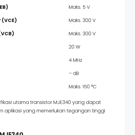
EB)
Maks. 5 V
r (VCE)
Maks. 300 V
 (VCB)
Maks. 300 V
20 W
4 MHz
– dB
Maks. 150 °C
fikasi utama transistor MJE340 yang dapat
am aplikasi yang memerlukan tegangan tinggi
 MJE340