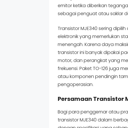
emitor ketika diberikan tegang
sebagai penguat atau saklar da
Transistor MJE340 sering dipilih
elektronik yang memerlukan st
menengah. Karena daya maksim
transistor ini banyak dipakai p
motor, dan perangkat yang me
frekuensi. Paket TO-126 juga m
atau komponen pendingin tam
pengoperasian.
Persamaan Transistor 
Bagi para penggemar atau prak
transistor MJE340 dalam berba
dengan spesifikasi yang seband