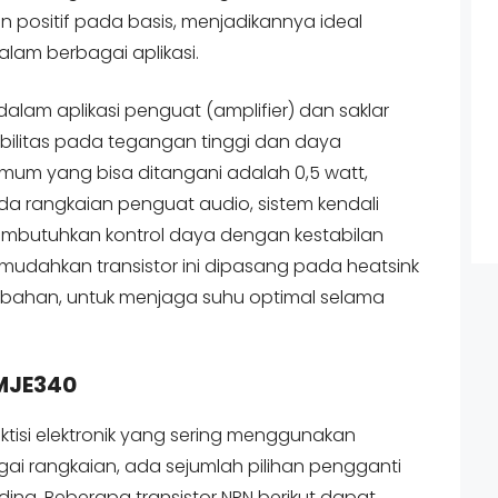
an positif pada basis, menjadikannya ideal
lam berbagai aplikasi.
 dalam aplikasi penguat (amplifier) dan saklar
abilitas pada tegangan tinggi dan daya
um yang bisa ditangani adalah 0,5 watt,
ada rangkaian penguat audio, sistem kendali
mbutuhkan kontrol daya dengan kestabilan
emudahkan transistor ini dipasang pada heatsink
bahan, untuk menjaga suhu optimal selama
MJE340
tisi elektronik yang sering menggunakan
gai rangkaian, ada sejumlah pilihan pengganti
ing. Beberapa transistor NPN berikut dapat