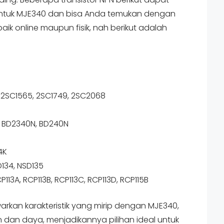
 untuk MJE340 dan bisa Anda temukan dengan
baik online maupun fisik, nah berikut adalah
, 2SC1565, 2SC1749, 2SC2068
9, BD2340N, BD240N
4K
D134, NSD135
CP113A, RCP113B, RCP113C, RCP113D, RCP115B
warkan karakteristik yang mirip dengan MJE340,
dan daya, menjadikannya pilihan ideal untuk