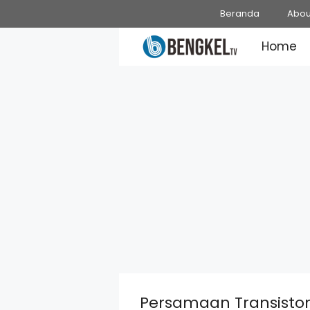
Skip
Beranda
Abou
to
Home
content
Persamaan Transistor