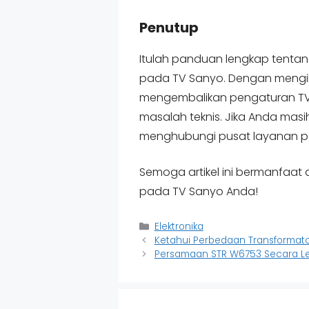
Penutup
Itulah panduan lengkap tentan
pada TV Sanyo. Dengan mengik
mengembalikan pengaturan TV k
masalah teknis. Jika Anda mas
menghubungi pusat layanan pel
Semoga artikel ini bermanfaa
pada TV Sanyo Anda!
Categories
Elektronika
Ketahui Perbedaan Transformat
Persamaan STR W6753 Secara L