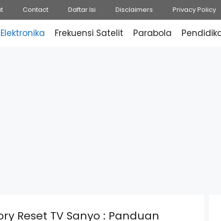
t
Contact
Daftar Isi
Disclaimers
Privacy Policy
Elektronika
Frekuensi Satelit
Parabola
Pendidik
ry Reset TV Sanyo : Panduan