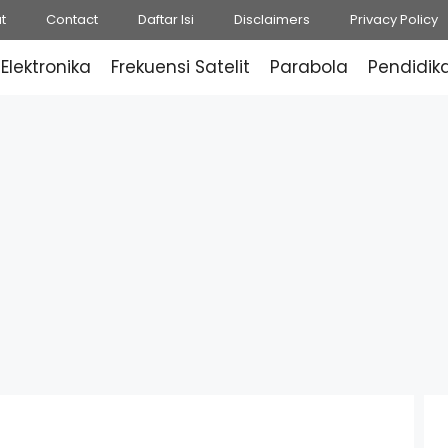
t
Contact
Daftar Isi
Disclaimers
Privacy Policy
Elektronika
Frekuensi Satelit
Parabola
Pendidik