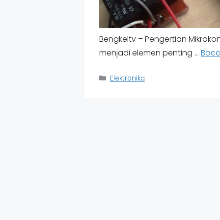
Bengkeltv – Pengertian Mikrokon
menjadi elemen penting …
Baca 
Categories
Elektronika